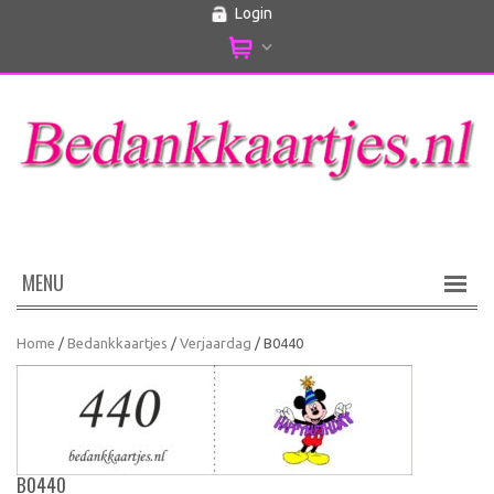
Login
MENU
Home
/
Bedankkaartjes
/
Verjaardag
/ B0440
B0440