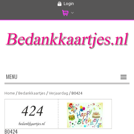
Login
MENU
Home
/
Bedankkaartjes
/
Verjaardag
/ B0424
B0424