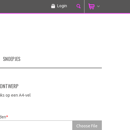
Login
SNOEPJES
 ONTWERP
uks op een A4-vel
0
aden
*
Choose File