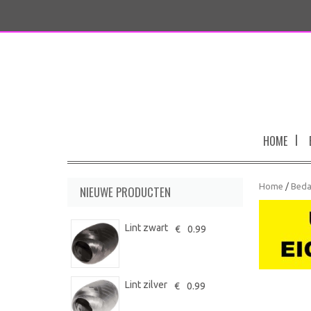
HOME
Home
/
Beda
NIEUWE PRODUCTEN
Lint zwart
€
0.99
Lint zilver
€
0.99