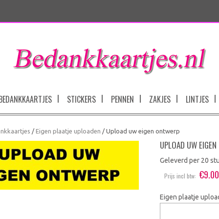
BEDANKKAARTJES
STICKERS
PENNEN
ZAKJES
LINTJES
nkkaartjes
/
Eigen plaatje uploaden
/ Upload uw eigen ontwerp
UPLOAD UW EIGEN
Geleverd per 20 st
€
9.0
Prijs incl btw:
Eigen plaatje uplo