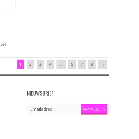
-vel
1
2
3
4
…
6
7
8
→
NIEUWSBRIEF
AANMELDEN