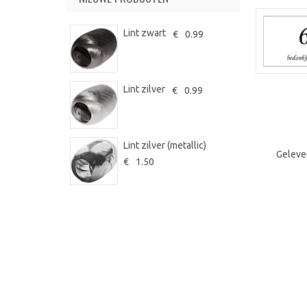
Lint zwart
€
0.99
Lint zilver
€
0.99
Lint zilver (metallic)
Geleve
€
1.50