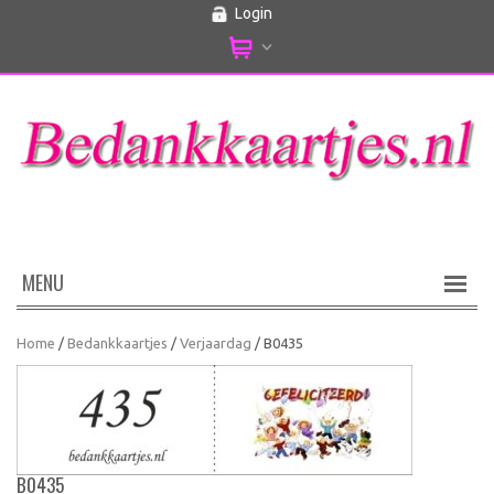
Login
MENU
Home
/
Bedankkaartjes
/
Verjaardag
/ B0435
B0435