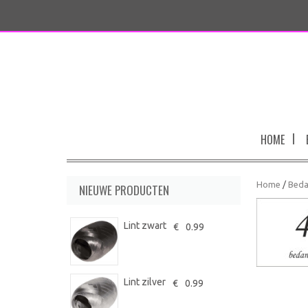
HOME
Home
/
Beda
NIEUWE PRODUCTEN
Lint zwart
€
0.99
Lint zilver
€
0.99