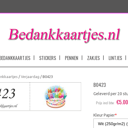
BEDANKKAARTJES
STICKERS
PENNEN
ZAKJES
LINTJES
nkkaartjes
/
Verjaardag
/ B0423
B0423
Geleverd per 20 st
€
5.0
Prijs incl btw:
Kleur Papier
*