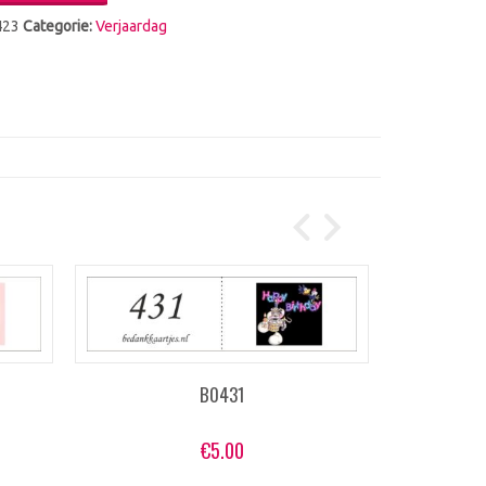
423
Categorie:
Verjaardag
B0431
€
5.00