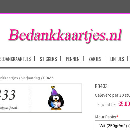
BEDANKKAARTJES
STICKERS
PENNEN
ZAKJES
LINTJES
nkkaartjes
/
Verjaardag
/ B0433
B0433
Geleverd per 20 st
€
5.0
Prijs incl btw:
Kleur Papier
*