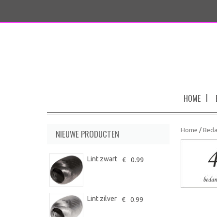
HOME
Home
/
Beda
NIEUWE PRODUCTEN
Lint zwart
€
0.99
Lint zilver
€
0.99