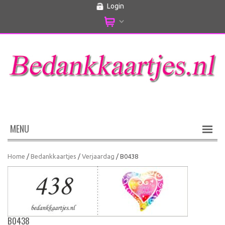
Login
MENU
Home
/
Bedankkaartjes
/
Verjaardag
/ B0438
B0438