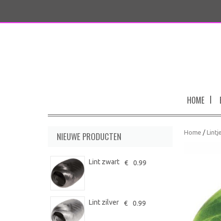
HOME
Home
/
Lintj
NIEUWE PRODUCTEN
Lint zwart
€
0.99
Lint zilver
€
0.99