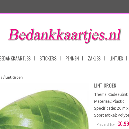
BEDANKKAARTJES
STICKERS
PENNEN
ZAKJES
LINTJES
es
/ Lint Groen
LINT GROEN
Thema: Cadeaulint
Materiaal: Plastic
Specificatie: 20 m 
Soort artikel: Poly
€
0.9
Prijs incl btw: