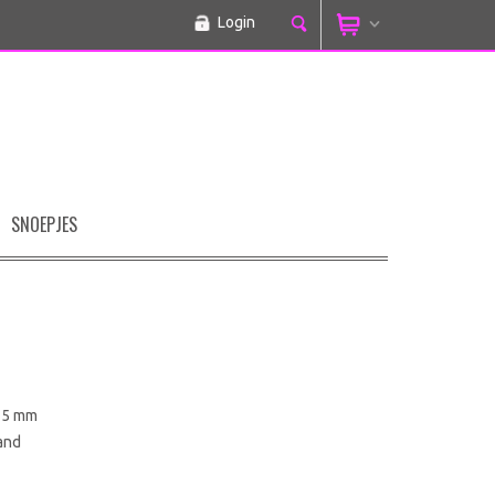
Login
SNOEPJES
x 5 mm
band
9