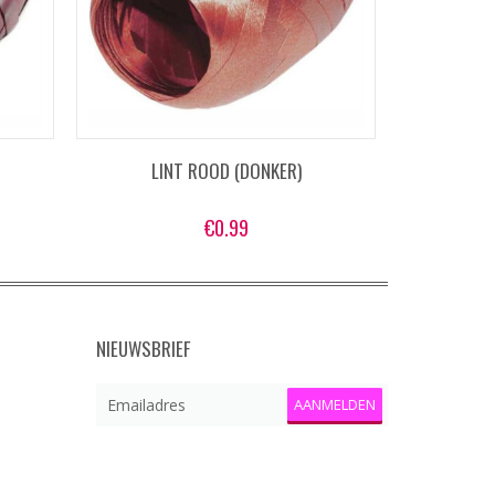
LINT ROOD (DONKER)
LINT
€
0.99
NIEUWSBRIEF
AANMELDEN